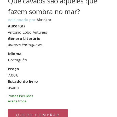
Que cavalos são aqueles que
fazem sombra no mar?
Adicionado por
Akriskar
Autor(a)
António Lobo Antunes
Género Literário
Autores Portugueses
Idioma
Português
Preço
7.00€
Estado do livro
usado
Portes Incluídos
Aceita troca
QUERO COMPRAR