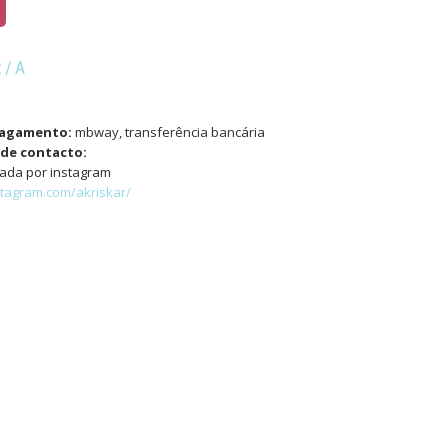
R/A
pagamento:
mbway, transferência bancária
de contacto:
ada por instagram
stagram.com/akriskar/