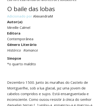
O baile das lobas
Adicionado por
AlexandraM
Autor(a)
Mireille Calmel
Editora
Contemporânea
Género Literário
Histórico
Romance
Sinopse
*o quarto maldito
Dezembro 1500. Junto às muralhas do Castelo de
Montguerlhe, sob a lua glacial, jaz uma jovem de
cabelos compridos e sujos. Está ensanguentada e
inconsciente. Como ousou resistir à cínica do senhor
daquelas terras [...] violou-a, espancou-a e marcou-a