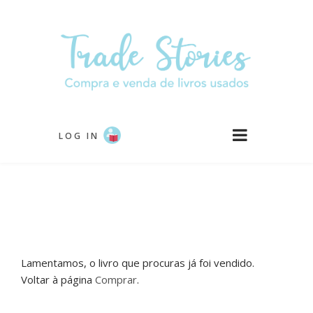
Passar
para
o
conteúdo
principal
LOG IN
Lamentamos, o livro que procuras já foi vendido.
Voltar à página
Comprar
.