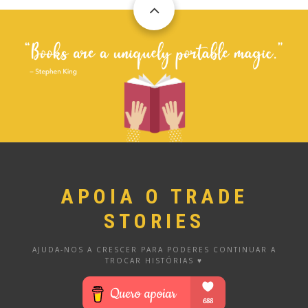
APOIA O TRADE
STORIES
AJUDA-NOS A CRESCER PARA PODERES CONTINUAR A
TROCAR HISTÓRIAS ♥