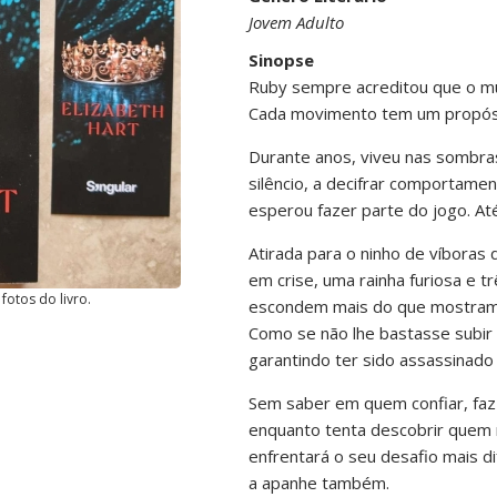
Jovem Adulto
Sinopse
Ruby sempre acreditou que o mu
Cada movimento tem um propósi
Durante anos, viveu nas sombra
silêncio, a decifrar comportame
esperou fazer parte do jogo. At
Atirada para o ninho de víboras 
em crise, uma rainha furiosa e t
fotos do livro.
escondem mais do que mostram
Como se não lhe bastasse subir a
garantindo ter sido assassinado
Sem saber em quem confiar, faz a
enquanto tenta descobrir quem 
enfrentará o seu desafio mais di
a apanhe também.