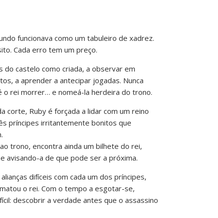
ndo funcionava como um tabuleiro de xadrez.
to. Cada erro tem um preço.
s do castelo como criada, a observar em
ntos, a aprender a antecipar jogadas. Nunca
é o rei morrer… e nomeá-la herdeira do trono.
da corte, Ruby é forçada a lidar com um reino
rês príncipes irritantemente bonitos que
.
o trono, encontra ainda um bilhete do rei,
 e avisando-a de que pode ser a próxima.
lianças difíceis com cada um dos príncipes,
matou o rei. Com o tempo a esgotar-se,
fícil: descobrir a verdade antes que o assassino