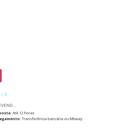
R/A
EVEND…
posta:
Até 12 horas
pagamento:
Transferência bancária ou Mbway