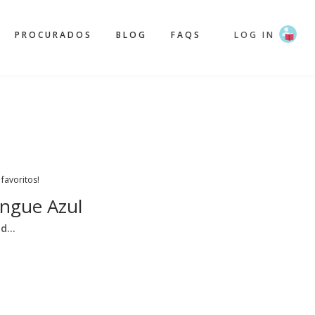
PROCURADOS
BLOG
FAQS
LOG IN
 favoritos!
ngue Azul
nd…