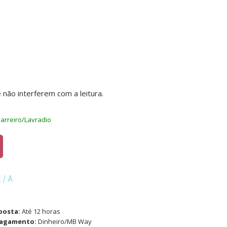
não interferem com a leitura.
arreiro/Lavradio
R/A
posta:
Até 12 horas
pagamento:
Dinheiro/MB Way