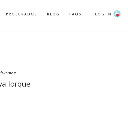
PROCURADOS
BLOG
FAQS
LOG IN
 favoritos!
a Iorque