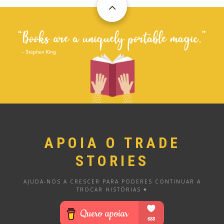
APOIA O TRADE
STORIES
AJUDA-NOS A CRESCER PARA PODERES CONTINUAR A
TROCAR HISTÓRIAS ♥