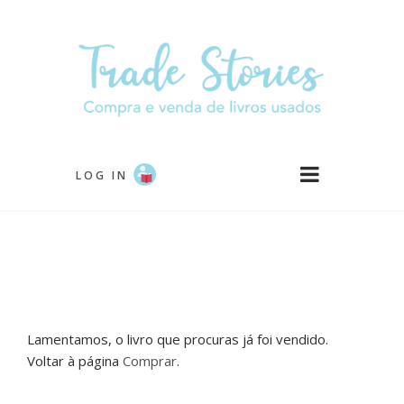
Passar
para
o
conteúdo
principal
LOG IN
Lamentamos, o livro que procuras já foi vendido.
Voltar à página
Comprar
.