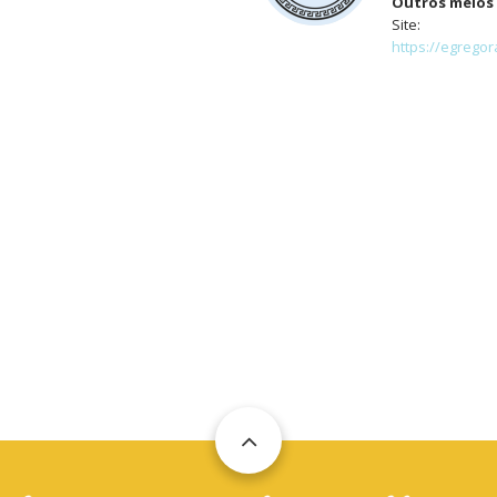
Outros meios 
Site:
https://egregor