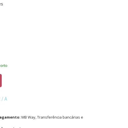
es
Porto
R/A
pagamento:
MB Way, Transferência bancárias e