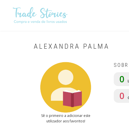
Skip
to
main
content
ALEXANDRA PALMA
SOBR
0
L
0
Sê o primeiro a adicionar este
utilizador aos favoritos!