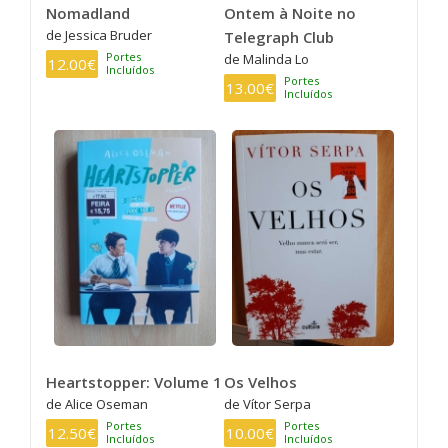
Nomadland
Ontem à Noite no
de Jessica Bruder
Telegraph Club
Portes
de Malinda Lo
12.00€
Incluídos
Portes
13.00€
Incluídos
Heartstopper: Volume 1
Os Velhos
de Alice Oseman
de Vítor Serpa
Portes
Portes
12.50€
10.00€
Incluídos
Incluídos