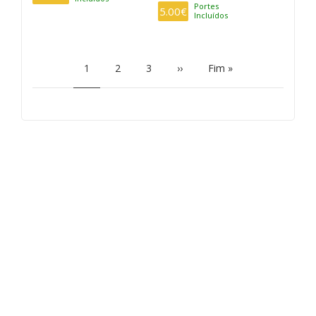
Portes
5.00€
Incluídos
PAGINATION
Current
1
Page
2
Page
3
Next
››
Last
Fim »
page
page
page