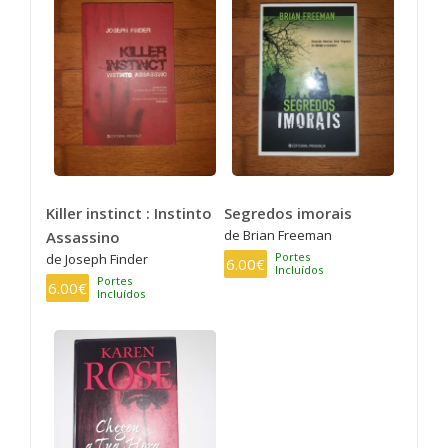
Killer instinct : Instinto
Segredos imorais
de Brian Freeman
Assassino
Portes
de Joseph Finder
6.00€
Incluídos
Portes
6.00€
Incluídos