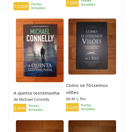
Portes
7.00€
Portes
Incluídos
10.00€
Incluídos
Como se fôssemos
vilões
A quinta testemunha
de M. L. Rio
de Michael Connelly
Portes
Portes
8.00€
8.00€
Incluídos
Incluídos