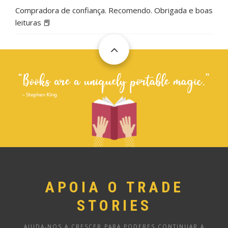
Compradora de confiança. Recomendo. Obrigada e boas
leituras 📕
APOIA O TRADE
STORIES
AJUDA-NOS A CRESCER PARA PODERES CONTINUAR A