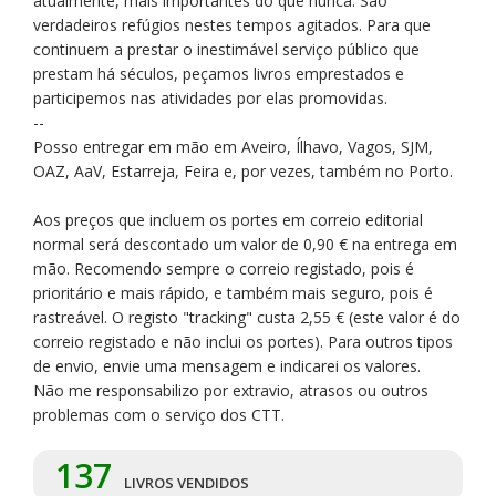
atualmente, mais importantes do que nunca. São
verdadeiros refúgios nestes tempos agitados. Para que
continuem a prestar o inestimável serviço público que
prestam há séculos, peçamos livros emprestados e
participemos nas atividades por elas promovidas.
--
Posso entregar em mão em Aveiro, Ílhavo, Vagos, SJM,
OAZ, AaV, Estarreja, Feira e, por vezes, também no Porto.
Aos preços que incluem os portes em correio editorial
normal será descontado um valor de 0,90 € na entrega em
mão. Recomendo sempre o correio registado, pois é
prioritário e mais rápido, e também mais seguro, pois é
rastreável. O registo "tracking" custa 2,55 € (este valor é do
correio registado e não inclui os portes). Para outros tipos
de envio, envie uma mensagem e indicarei os valores.
Não me responsabilizo por extravio, atrasos ou outros
problemas com o serviço dos CTT.
137
LIVROS VENDIDOS