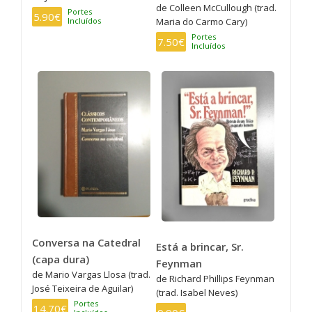
de Colleen McCullough (trad.
Portes
5.90€
Incluídos
Maria do Carmo Cary)
Portes
7.50€
Incluídos
Conversa na Catedral
Está a brincar, Sr.
(capa dura)
Feynman
de Mario Vargas Llosa (trad.
de Richard Phillips Feynman
José Teixeira de Aguilar)
(trad. Isabel Neves)
Portes
14.70€