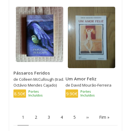
Pássaros Feridos
Um Amor Feliz
de Colleen McCullough (trad.
Octávio Mendes Cajado)
de David Mourão-Ferreira
Portes
Portes
8.50€
9.90€
Incluídos
Incluídos
PAGINATION
Current
1
Page
2
Page
3
Page
4
Page
5
Next
››
Last
Fim »
page
page
page