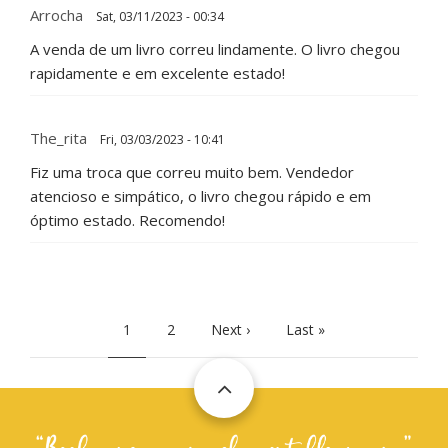
Arrocha
Sat, 03/11/2023 - 00:34
A venda de um livro correu lindamente. O livro chegou
rapidamente e em excelente estado!
The_rita
Fri, 03/03/2023 - 10:41
Fiz uma troca que correu muito bem. Vendedor
atencioso e simpático, o livro chegou rápido e em
óptimo estado. Recomendo!
PAGINATION
Current
1
Page
2
Next
Next ›
Last
Last »
page
page
page