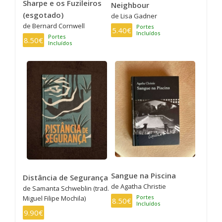
Sharpe e os Fuzileiros
Neighbour
(esgotado)
de Lisa Gadner
de Bernard Cornwell
Portes
5.40€
Incluídos
Portes
8.50€
Incluídos
Sangue na Piscina
Distância de Segurança
de Agatha Christie
de Samanta Schweblin (trad.
Portes
Miguel Filipe Mochila)
8.50€
Incluídos
9.90€