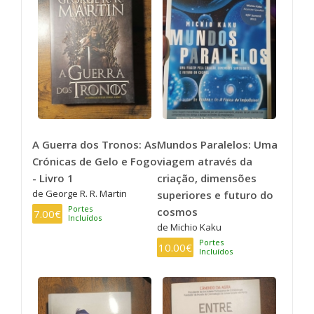
A Guerra dos Tronos: As
Mundos Paralelos: Uma
Crónicas de Gelo e Fogo
viagem através da
- Livro 1
criação, dimensões
de George R. R. Martin
superiores e futuro do
Portes
cosmos
7.00€
Incluídos
de Michio Kaku
Portes
10.00€
Incluídos