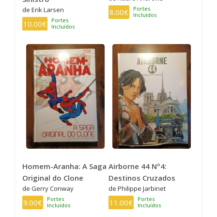
Portes
de Erik Larsen
8.00€
Incluídos
Portes
10.00€
Incluídos
Homem-Aranha: A Saga
Airborne 44 Nº4:
Original do Clone
Destinos Cruzados
de Gerry Conway
de Philippe Jarbinet
Portes
Portes
9.00€
11.00€
Incluídos
Incluídos