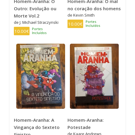
Homem-Aranha: O
Homem-Aranha: O mal
Outro: Evolução ou
no coração dos homens
de Kevin Smith
Morte Vol.2
Portes
de J. Michael Straczynski
10.00€
Incluídos
Portes
10.00€
Incluídos
Homem-Aranha: A
Homem-Aranha:
Vingança do Sexteto
Potestade
de Kaare Andrews
Sinistro