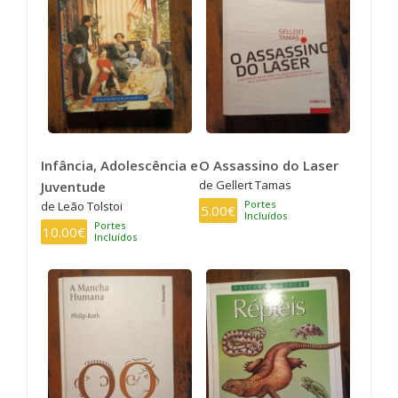
Infância, Adolescência e
O Assassino do Laser
de Gellert Tamas
Juventude
Portes
de Leão Tolstoi
5.00€
Incluídos
Portes
10.00€
Incluídos