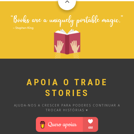
APOIA O TRADE
STORIES
AJUDA-NOS A CRESCER PARA PODERES CONTINUAR A
TROCAR HISTÓRIAS ♥