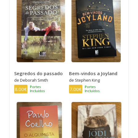
Segredos do passado
Bem-vindos a Joyland
de Deborah Smith
de Stephen King
Portes
Portes
8.00€
7.00€
Incluídos
Incluídos