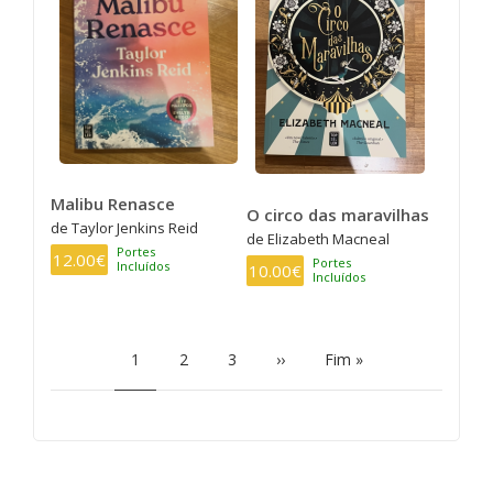
Malibu Renasce
O circo das maravilhas
de Taylor Jenkins Reid
de Elizabeth Macneal
Portes
12.00€
Portes
Incluídos
10.00€
Incluídos
PAGINATION
Current
1
Page
2
Page
3
Next
››
Last
Fim »
page
page
page