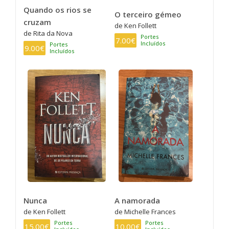
Quando os rios se
O terceiro gémeo
cruzam
de Ken Follett
de Rita da Nova
Portes
7.00€
Incluídos
Portes
9.00€
Incluídos
Nunca
A namorada
de Ken Follett
de Michelle Frances
Portes
Portes
15.00€
10.00€