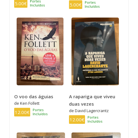
Portes
Portes
5.00€
5.00€
Incluídos
Incluídos
O voo das águias
A rapariga que viveu
de Ken Follett
duas vezes
Portes
de David Lagercrantz
12.00€
Incluídos
Portes
12.00€
Incluídos