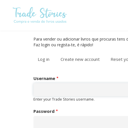
Skip
to
main
content
Para vender ou adicionar livros que procuras tens d
Faz login ou regista-te, é rápido!
Log in
(active
Create new account
Reset y
PRIMARY
tab)
TABS
Username
Enter your Trade Stories username.
Password