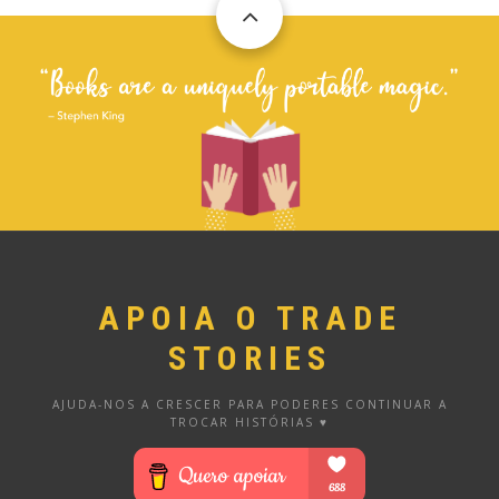
APOIA O TRADE
STORIES
AJUDA-NOS A CRESCER PARA PODERES CONTINUAR A
TROCAR HISTÓRIAS ♥