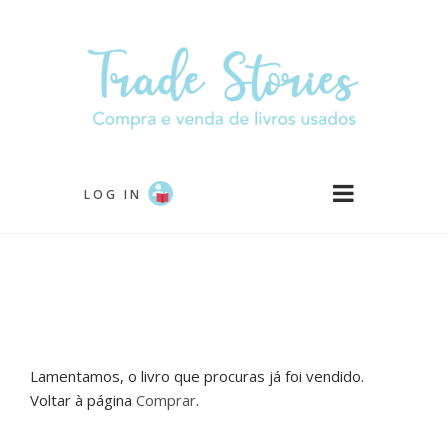
Passar
para
o
conteúdo
principal
LOG IN
Lamentamos, o livro que procuras já foi vendido.
Voltar à página
Comprar
.