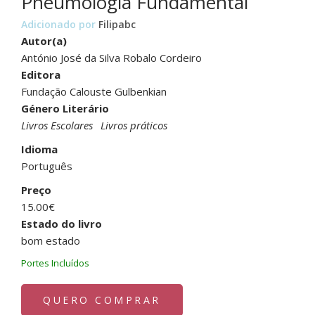
Pneumologia Fundamental
Adicionado por
Filipabc
Autor(a)
António José da Silva Robalo Cordeiro
Editora
Fundação Calouste Gulbenkian
Género Literário
Livros Escolares
Livros práticos
Idioma
Português
Preço
15.00€
Estado do livro
bom estado
Portes Incluídos
QUERO COMPRAR