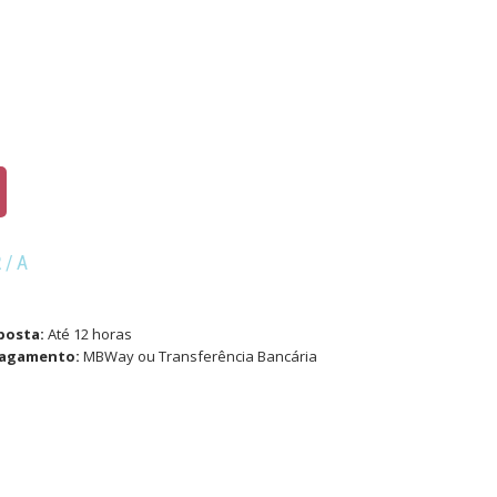
R/A
posta:
Até 12 horas
pagamento:
MBWay ou Transferência Bancária