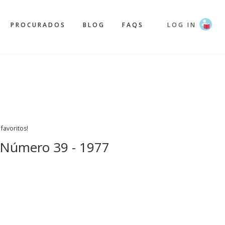
PROCURADOS
BLOG
FAQS
LOG IN
 favoritos!
- Número 39 - 1977