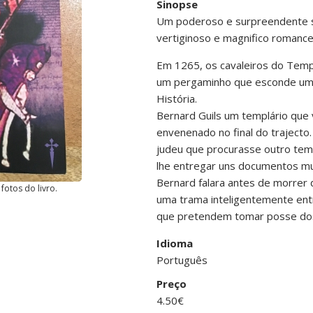
Sinopse
Um poderoso e surpreendente s
vertiginoso e magnifico romance
Em 1265, os cavaleiros do Tem
um pergaminho que esconde um
História.
Bernard Guils um templário que 
envenenado no final do trajecto.
judeu que procurasse outro temp
lhe entregar uns documentos m
Bernard falara antes de morrer
fotos do livro.
uma trama inteligentemente ent
que pretendem tomar posse dos
Idioma
Português
Preço
4.50€