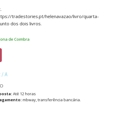
.
tps://tradestories.pt/helenavazao/livro/quarta-
unto dos dois livros.
Zona de Coimbra
R/A
AO
posta:
Até 12 horas
pagamento:
mbway, transferência bancária.