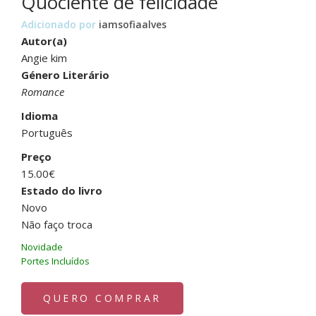
Quociente de felicidade
Adicionado por
iamsofiaalves
Autor(a)
Angie kim
Género Literário
Romance
Idioma
Português
Preço
15.00€
Estado do livro
Novo
Não faço troca
Novidade
Portes Incluídos
QUERO COMPRAR