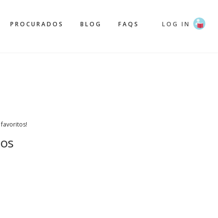
PROCURADOS
BLOG
FAQS
LOG IN
 favoritos!
os