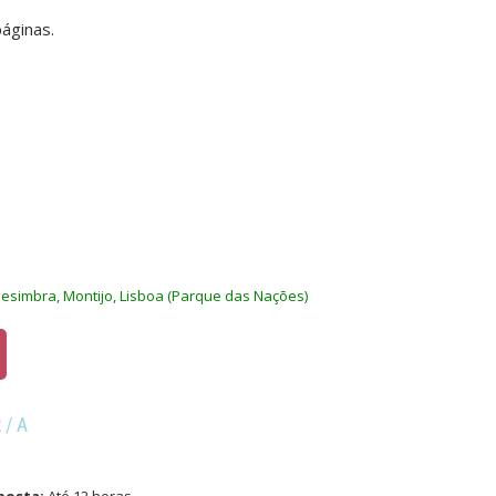
áginas.
esimbra, Montijo, Lisboa (Parque das Nações)
R/A
S
posta:
Até 12 horas