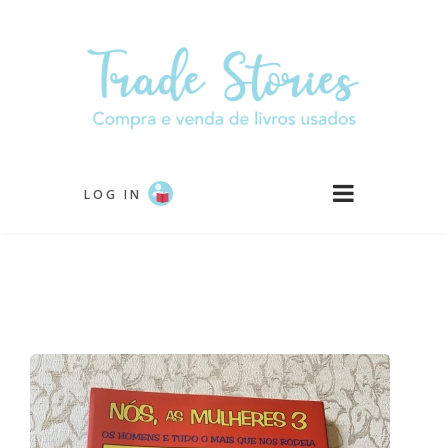
Passar
para
o
conteúdo
principal
LOG IN