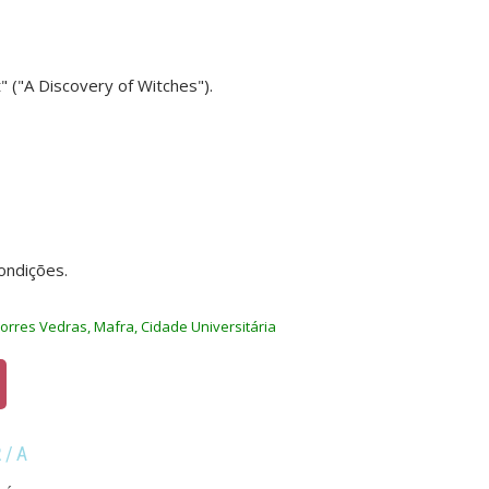
ht" ("A Discovery of Witches").
ondições.
orres Vedras, Mafra, Cidade Universitária
R/A