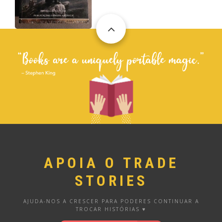
APOIA O TRADE
STORIES
AJUDA-NOS A CRESCER PARA PODERES CONTINUAR A
TROCAR HISTÓRIAS ♥