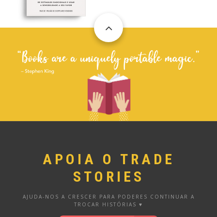
APOIA O TRADE
STORIES
AJUDA-NOS A CRESCER PARA PODERES CONTINUAR A
TROCAR HISTÓRIAS ♥