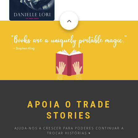
APOIA O TRADE
STORIES
AJUDA-NOS A CRESCER PARA PODERES CONTINUAR A
TROCAR HISTÓRIAS ♥