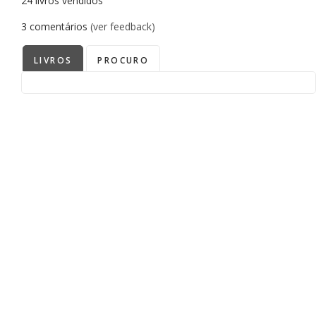
24
livros vendidos
3
comentários
(ver feedback)
LIVROS
PROCURO