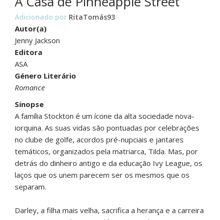
A Casa de Pinneapple Street
Adicionado por
RitaTomás93
Autor(a)
Jenny Jackson
Editora
ASA
Género Literário
Romance
Sinopse
A família Stockton é um ícone da alta sociedade nova-
iorquina. As suas vidas são pontuadas por celebrações
no clube de golfe, acordos pré-nupciais e jantares
temáticos, organizados pela matriarca, Tilda. Mas, por
detrás do dinheiro antigo e da educação Ivy League, os
laços que os unem parecem ser os mesmos que os
separam.
Darley, a filha mais velha, sacrifica a herança e a carreira