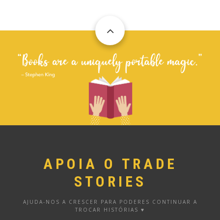
APOIA O TRADE
STORIES
AJUDA-NOS A CRESCER PARA PODERES CONTINUAR A
TROCAR HISTÓRIAS ♥