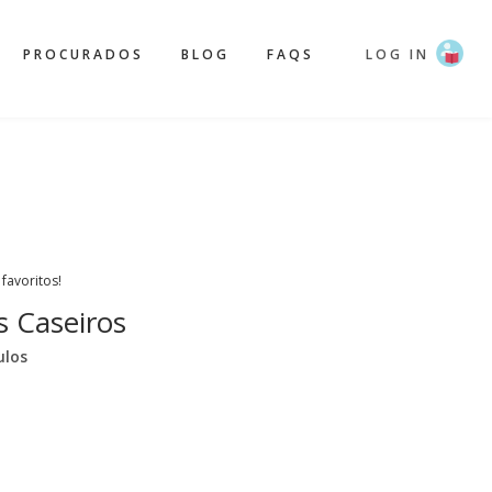
PROCURADOS
BLOG
FAQS
LOG IN
 favoritos!
 Caseiros
ulos