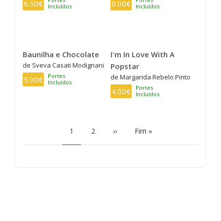
6.50€
6.00€
Incluídos
Incluídos
Baunilha e Chocolate
I'm In Love With A
de Sveva Casati Modignani
Popstar
Portes
de Margarida Rebelo Pinto
5.00€
Incluídos
Portes
4.00€
Incluídos
PAGINAÇÃO
Página
1
Page
2
Próxima
››
Última
Fim »
atual
página
página