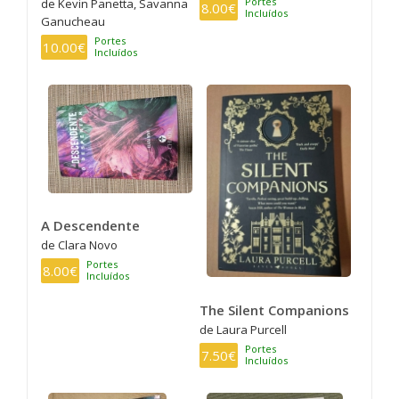
Portes
de Kevin Panetta, Savanna
8.00€
Incluídos
Ganucheau
Portes
10.00€
Incluídos
A Descendente
de Clara Novo
Portes
8.00€
Incluídos
The Silent Companions
de Laura Purcell
Portes
7.50€
Incluídos