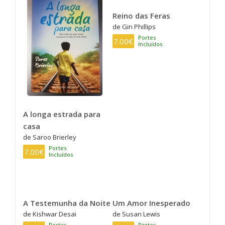
Reino das Feras
de Gin Phillips
Portes
7.00€
Incluídos
A longa estrada para
casa
de Saroo Brierley
Portes
7.00€
Incluídos
A Testemunha da Noite
Um Amor Inesperado
de Kishwar Desai
de Susan Lewis
Portes
Portes