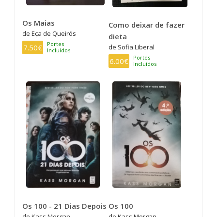
Os Maias
Como deixar de fazer
de Eça de Queirós
dieta
Portes
7.50€
de Sofia Liberal
Incluídos
Portes
6.00€
Incluídos
Os 100 - 21 Dias Depois
Os 100
de Kass Morgan
de Kass Morgan