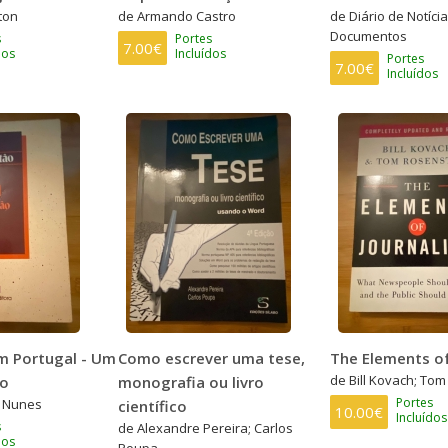
ton
de Armando Castro
de Diário de Notícia
Documentos
s
Portes
7.00€
dos
Incluídos
Portes
7.00€
Incluídos
m Portugal - Um
Como escrever uma tese,
The Elements of
de Bill Kovach; Tom
ão
monografia ou livro
Portes
o Nunes
científico
10.00€
Incluídos
s
de Alexandre Pereira; Carlos
dos