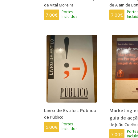
de Vital Moreira
de Alain de Bot
Portes
Porte
7.00€
7.00€
Incluídos
Incluí
Livro de Estilo - Público
Marketing e
de Público
guia de acç
Portes
de João Coelh
5.00€
Incluídos
Porte
7.00€
Incluí