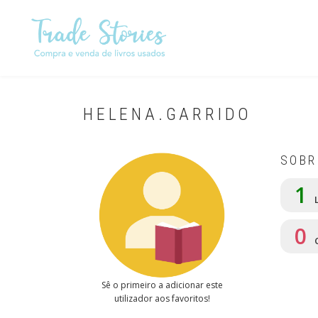
Passar
para
o
conteúdo
principal
HELENA.GARRIDO
SOBR
1
L
0
Sê o primeiro a adicionar este
utilizador aos favoritos!