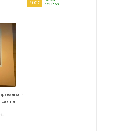
7.00€
Incluídos
presarial -
licas na
eia