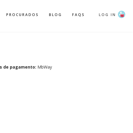
PROCURADOS
BLOG
FAQS
LOG IN
s de pagamento:
MbWay