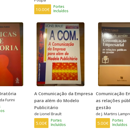
Poupa
Portes
10.00€
Incluídos
Oratória
A Comunicação da Empresa
Comunicação Em
da Furini
para além do Modelo
as relações púb
s
Publicitário
gestão
dos
de Lionel Brault
de J. Martins Lampr
Portes
Portes
5.00€
5.00€
Incluídos
Incluídos