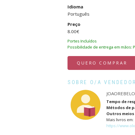
Idioma
Português
Preço
8.00€
Portes Incluídos
Possibilidade de entrega em mãos: P
QUERO COMPRAR
SOBRE O/A VENDEDO
JOAOREBEL
Tempo de res
Métodos de 
Outros meios 
Mais livros em:
https://www.ol