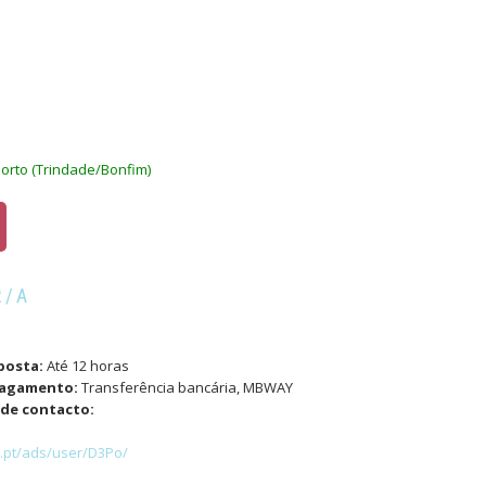
orto (Trindade/Bonfim)
R/A
O
posta:
Até 12 horas
pagamento:
Transferência bancária, MBWAY
de contacto:
x.pt/ads/user/D3Po/