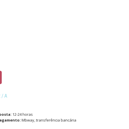
R/A
posta:
12-24 horas
pagamento:
Mbway, transferência bancária