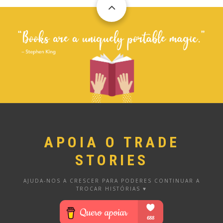
APOIA O TRADE
STORIES
AJUDA-NOS A CRESCER PARA PODERES CONTINUAR A
TROCAR HISTÓRIAS ♥