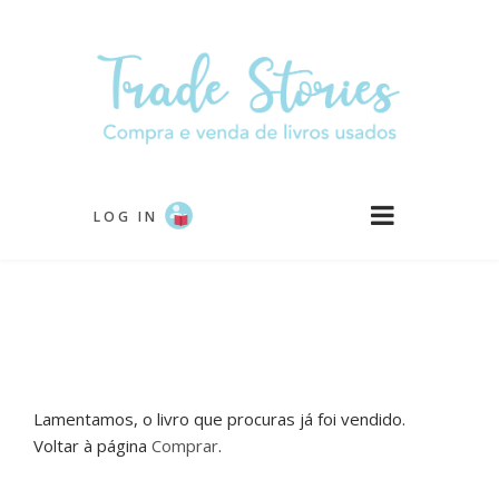
Passar
para
o
conteúdo
principal
LOG IN
Lamentamos, o livro que procuras já foi vendido.
Voltar à página
Comprar
.