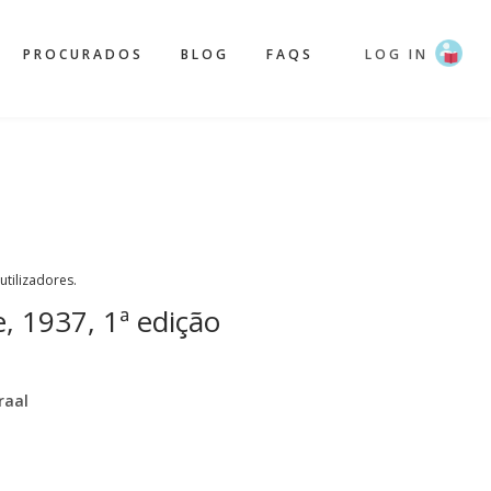
PROCURADOS
BLOG
FAQS
LOG IN
 utilizadores.
 1937, 1ª edição
raal