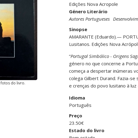
Edições Nova Acropole
Género Literário
Autores Portugueses
Desenvolvim
Sinopse
AMARANTE (Eduardo).— PORTUG
Lusitanos. Edições Nova Acrópol
“
Portugal Simbólico - Origens Sag
género no que concerne a Portug
começa a despertar inúmeras v
colega Gilbert Durand. Fazia-se 
fotos do livro.
e crenças do povo lusitano à luz d
Idioma
Português
Preço
23.50€
Estado do livro
Bom estado