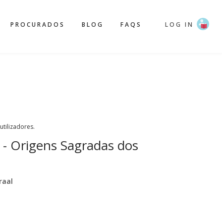
PROCURADOS
BLOG
FAQS
LOG IN
 utilizadores.
 - Origens Sagradas dos
raal