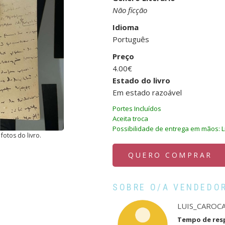
Não ficção
Idioma
Português
Preço
4.00€
Estado do livro
Em estado razoável
Portes Incluídos
Aceita troca
Possibilidade de entrega em mãos: 
fotos do livro.
QUERO COMPRAR
SOBRE O/A VENDEDO
LUIS_CAROC
Tempo de res