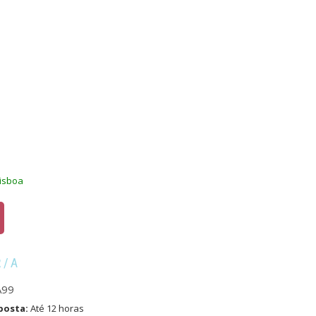
Lisboa
R/A
A99
posta:
Até 12 horas