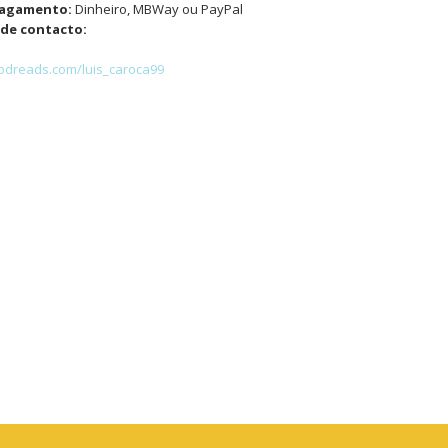
pagamento:
Dinheiro, MBWay ou PayPal
de contacto:
odreads.com/luis_caroca99