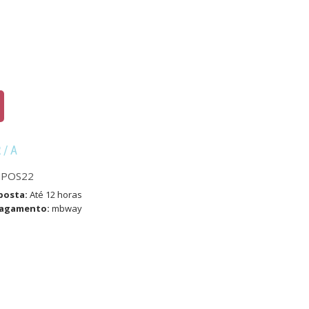
R/A
MPOS22
posta:
Até 12 horas
pagamento:
mbway