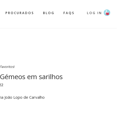
PROCURADOS
BLOG
FAQS
LOG IN
 favoritos!
 Gémeos em sarilhos
22
ia João Lopo de Carvalho