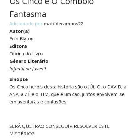
Os Cinco e O Comboio
Fantasma
Adicionado por
matildecampos22
Autor(a)
Enid Blyton
Editora
Oficina do Livro
Género Literário
Infantil ou Juvenil
Sinopse
Os Cinco heróis desta história são o JÚLIO, o DAVID, a
ANA, a ZÉ e o TIM, que é um cão. Juntos envolvem-se
em aventuras e confusões.
SERÁ QUE IRÃO CONSEGUIR RESOLVER ESTE
MISTÉRIO?