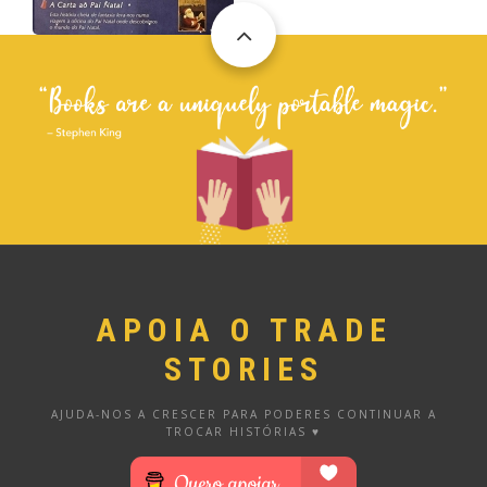
APOIA O TRADE
STORIES
AJUDA-NOS A CRESCER PARA PODERES CONTINUAR A
TROCAR HISTÓRIAS ♥