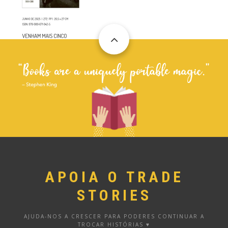
APOIA O TRADE
STORIES
AJUDA-NOS A CRESCER PARA PODERES CONTINUAR A
TROCAR HISTÓRIAS ♥