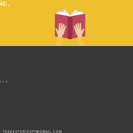
AS ♥
DO
TRADESTORIESPT@GMAIL.COM