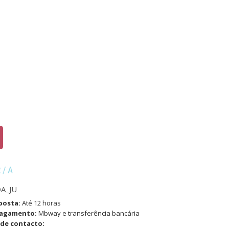
R/A
A_JU
posta:
Até 12 horas
pagamento:
Mbway e transferência bancária
de contacto: