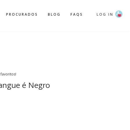
PROCURADOS
BLOG
FAQS
LOG IN
 favoritos!
Sangue é Negro