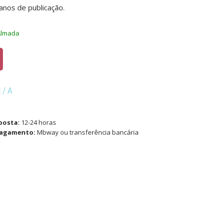
nos de publicação.
Almada
R/A
posta:
12-24 horas
pagamento:
Mbway ou transferência bancária