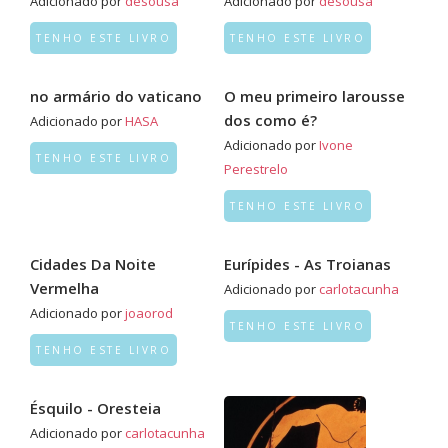
Adicionado por
desousa
Adicionado por
desousa
TENHO ESTE LIVRO
TENHO ESTE LIVRO
no armário do vaticano
O meu primeiro larousse
dos como é?
Adicionado por
HASA
Adicionado por
Ivone
TENHO ESTE LIVRO
Perestrelo
TENHO ESTE LIVRO
Cidades Da Noite
Eurípides - As Troianas
Vermelha
Adicionado por
carlotacunha
Adicionado por
joaorod
TENHO ESTE LIVRO
TENHO ESTE LIVRO
Ésquilo - Oresteia
Adicionado por
carlotacunha