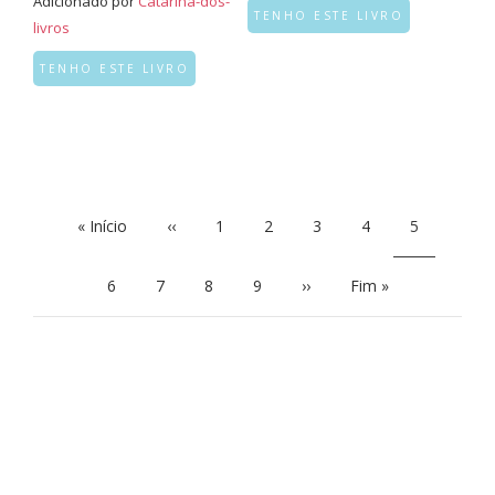
Adicionado por
Catarina-dos-
TENHO ESTE LIVRO
livros
TENHO ESTE LIVRO
PAGINAÇÃO
Primeira
« Início
Página
‹‹
Page
1
Page
2
Page
3
Page
4
Página
5
página
anterior
atual
Page
6
Page
7
Page
8
Page
9
Próxima
››
Última
Fim »
página
página