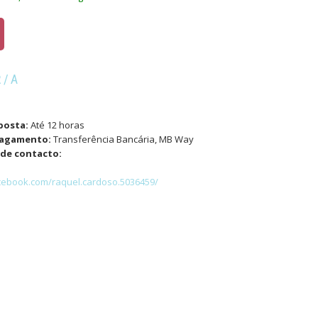
R/A
posta:
Até 12 horas
pagamento:
Transferência Bancária, MB Way
de contacto:
cebook.com/raquel.cardoso.5036459/