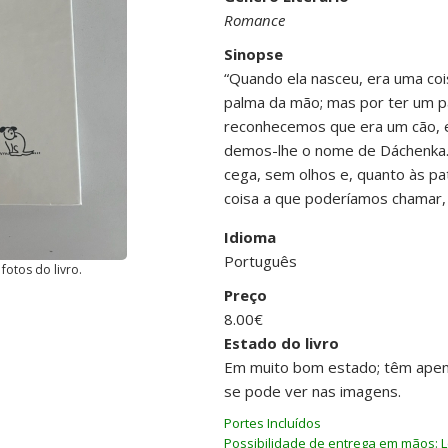
Romance
Sinopse
“Quando ela nasceu, era uma cois
palma da mão; mas por ter um pa
reconhecemos que era um cão, 
demos-lhe o nome de Dáchenka. E
cega, sem olhos e, quanto às pat
coisa a que poderíamos chamar,
Idioma
Português
fotos do livro.
Preço
8.00€
Estado do livro
Em muito bom estado; têm apen
se pode ver nas imagens.
Portes Incluídos
Possibilidade de entrega em mãos: L