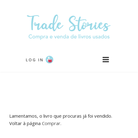
Passar
para
o
conteúdo
principal
LOG IN
Lamentamos, o livro que procuras já foi vendido.
Voltar à página
Comprar
.