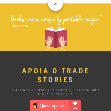
APOIA O TRADE
STORIES
AJUDA-NOS A CRESCER PARA PODERES CONTINUAR A
TROCAR HISTÓRIAS ♥