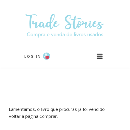
Passar
para
o
conteúdo
principal
LOG IN
Lamentamos, o livro que procuras já foi vendido.
Voltar à página
Comprar
.