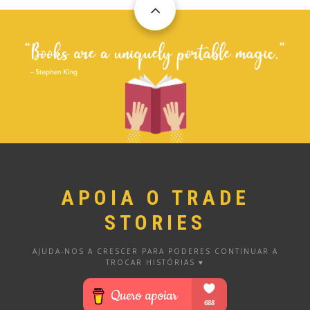
APOIA O TRADE
STORIES
AJUDA-NOS A CRESCER PARA PODERES CONTINUAR A
TROCAR HISTÓRIAS ♥