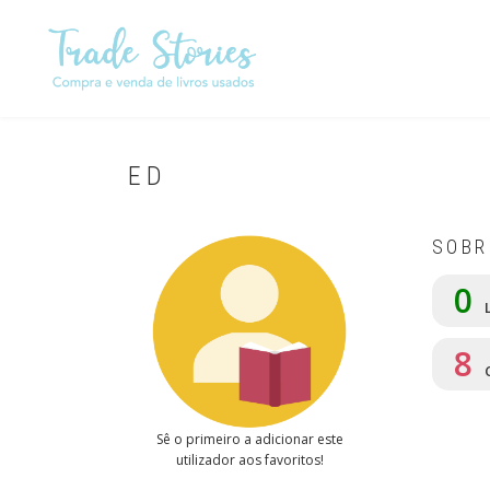
Passar
para
o
conteúdo
principal
ED
SOBR
0
L
8
Sê o primeiro a adicionar este
utilizador aos favoritos!