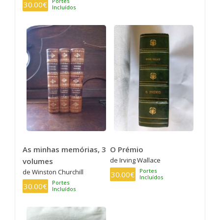
Portes
30.00€
Incluídos
As minhas memórias, 3
O Prémio
de Irving Wallace
volumes
Portes
de Winston Churchill
30.00€
Incluídos
Portes
30.00€
Incluídos