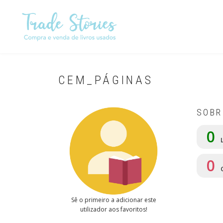
Passar
para
o
conteúdo
principal
CEM_PÁGINAS
SOBR
0
L
0
Sê o primeiro a adicionar este
utilizador aos favoritos!