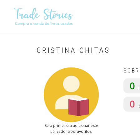
Passar
para
o
conteúdo
principal
CRISTINA CHITAS
SOBR
0
L
0
Sê o primeiro a adicionar este
utilizador aos favoritos!