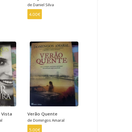
de Daniel Silva
4.00€
 Vista
Verão Quente
al
de Domingos Amaral
5.00€