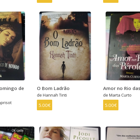
omingo de
O Bom Ladrão
Amor no Rio das
de Hannah Tinti
de Marta Curto
prisot
5.00€
5.00€