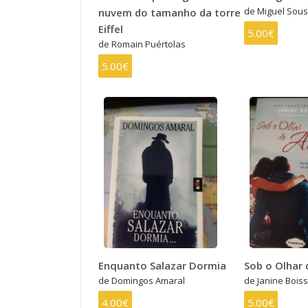
de Miguel Sou
nuvem do tamanho da torre
Eiffel
5.00€
de Romain Puértolas
5.00€
Enquanto Salazar Dormia
Sob o Olhar
de Domingos Amaral
de Janine Bois
4.00€
5.00€