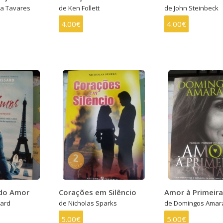
sa Tavares
de Ken Follett
de John Steinbeck
4.00€
4.00€
 do Amor
Corações em Silêncio
Amor à Primeira
sard
de Nicholas Sparks
de Domingos Amar
5.00€
5.00€