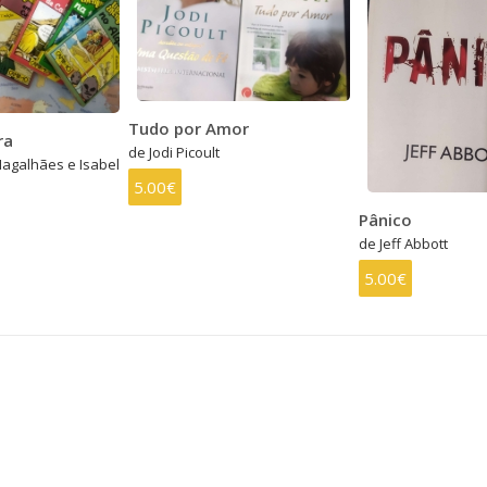
Tudo por Amor
ra
de Jodi Picoult
agalhães e Isabel
5.00€
Pânico
de Jeff Abbott
5.00€